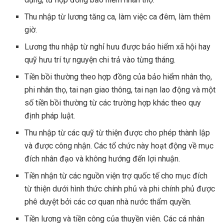
Thu nhập từ lương tăng ca, làm việc ca đêm, làm thêm
giờ.
Lương thu nhập từ nghỉ hưu được bảo hiểm xã hội hay
quỹ hưu trí tự nguyện chi trả vào từng tháng.
Tiền bồi thường theo hợp đồng của bảo hiểm nhân thọ,
phi nhân thọ, tai nạn giao thông, tai nạn lao động và một
số tiền bồi thường từ các trường hợp khác theo quy
định pháp luật.
Thu nhập từ các quỹ từ thiện được cho phép thành lập
và được công nhận. Các tổ chức này hoạt động về mục
đích nhân đạo và không hướng đến lợi nhuận.
Tiền nhận từ các nguồn viện trợ quốc tế cho mục đích
từ thiện dưới hình thức chính phủ và phi chính phủ được
phê duyệt bởi các cơ quan nhà nước thẩm quyền.
Tiền lương và tiền công của thuyền viên. Các cá nhân