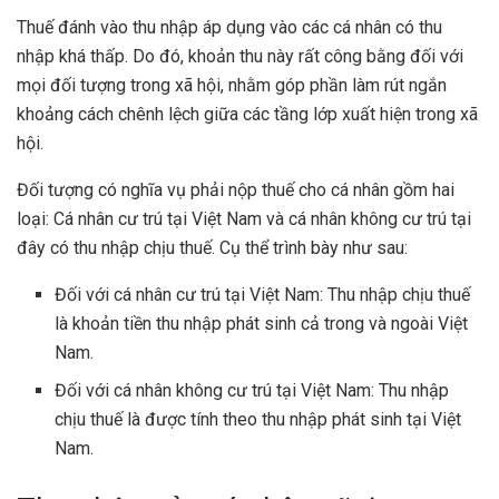
Thuế đánh vào thu nhập áp dụng vào các cá nhân có thu
nhập khá thấp. Do đó, khoản thu này rất công bằng đối với
mọi đối tượng trong xã hội, nhằm góp phần làm rút ngắn
khoảng cách chênh lệch giữa các tầng lớp xuất hiện trong xã
hội.
Đối tượng có nghĩa vụ phải nộp thuế cho cá nhân gồm hai
loại: Cá nhân cư trú tại Việt Nam và cá nhân không cư trú tại
đây có thu nhập chịu thuế. Cụ thể trình bày như sau:
Đối với cá nhân cư trú tại Việt Nam: Thu nhập chịu thuế
là khoản tiền thu nhập phát sinh cả trong và ngoài Việt
Nam.
Đối với cá nhân không cư trú tại Việt Nam: Thu nhập
chịu thuế là được tính theo thu nhập phát sinh tại Việt
Nam.