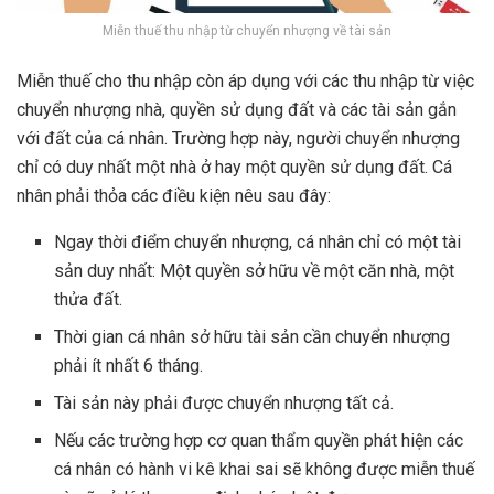
Miễn thuế thu nhập từ chuyển nhượng về tài sản
Miễn thuế cho thu nhập còn áp dụng với các thu nhập từ việc
chuyển nhượng nhà, quyền sử dụng đất và các tài sản gắn
với đất của cá nhân. Trường hợp này, người chuyển nhượng
chỉ có duy nhất một nhà ở hay một quyền sử dụng đất. Cá
nhân phải thỏa các điều kiện nêu sau đây:
Ngay thời điểm chuyển nhượng, cá nhân chỉ có một tài
sản duy nhất: Một quyền sở hữu về một căn nhà, một
thửa đất.
Thời gian cá nhân sở hữu tài sản cần chuyển nhượng
phải ít nhất 6 tháng.
Tài sản này phải được chuyển nhượng tất cả.
Nếu các trường hợp cơ quan thẩm quyền phát hiện các
cá nhân có hành vi kê khai sai sẽ không được miễn thuế