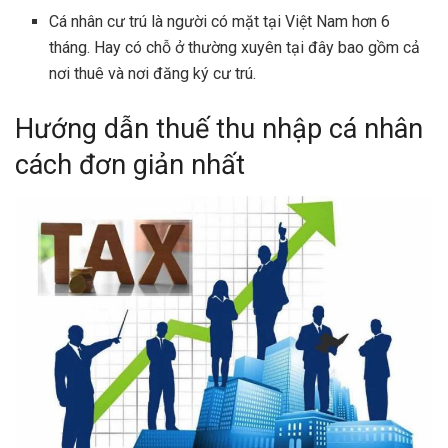
Cá nhân cư trú là người có mặt tại Việt Nam hơn 6
tháng. Hay có chỗ ở thường xuyên tại đây bao gồm cả
nơi thuê và nơi đăng ký cư trú.
Hướng dẫn thuế thu nhập cá nhân
cách đơn giản nhất