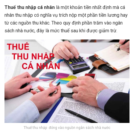
Thuế thu nhập cá nhân
là một khoản tiền nhất định mà cá
nhân thu nhập có nghĩa vụ trích nộp một phần tiền lương hay
từ các nguồn thu khác. Theo quy định phần trăm vào ngân
sách nhà nước, đây là mức thuế sau khi được giảm trừ.
Thuế thu nhập đóng vào nguồn ngân sách nhà nước