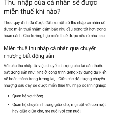
Thu nhập của cá nhân sẽ được
miễn thuế khi nào?
Theo quy định đã được đặt ra, một số thu nhập cá nhân sẽ
được miễn thuế nhằm đảm bảo nhu cầu sống tốt hơn trong
hoàn cảnh. Các trường hợp miễn thuế được nêu rõ như sau:
Miễn thuế thu nhập cá nhân qua chuyển
nhượng bất động sản
Với các thu nhập từ việc chuyển nhượng các tài sản thuộc
bất động sản như: Nhà ở, công trình đang xây dựng dự kiến
sẽ hoàn thành trong tương lai,… Giữa các đối tượng chuyển
nhượng sau đây sẽ được miễn thuế thu nhập doanh nghiệp:
Quan hệ vợ chồng.
Quan hệ chuyển nhượng giữa cha, mẹ ruột với con ruột
hay giữa giữa cha, mẹ nuôi với con nuôi.